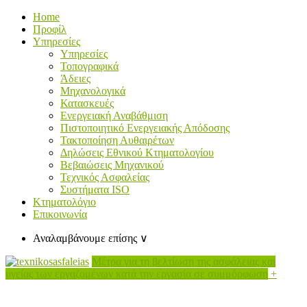
Home
Προφίλ
Υπηρεσίες
Υπηρεσίες
Τοπογραφικά
Άδειες
Μηχανολογικά
Κατασκευές
Ενεργειακή Αναβάθμιση
Πιστοποιητικό Ενεργειακής Απόδοσης
Τακτοποίηση Αυθαιρέτων
Δηλώσεις Εθνικού Κτηματολογίου
Βεβαιώσεις Μηχανικού
Τεχνικός Ασφαλείας
Συστήματα ISO
Κτηματολόγιο
Επικοινωνία
Αναλαμβάνουμε επίσης
∨
Μέτρα για τη βελτίωση της ασφάλειας και
υγείας των εργαζομένων κατά την εργασία σε συμμόρφωση
+